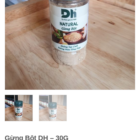
Gừng Bột DH – 30G