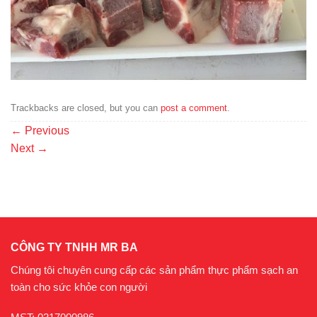
Trackbacks are closed, but you can
post a comment
.
←
Previous
Next
→
CÔNG TY TNHH MR BA
Chúng tôi chuyên cung cấp các sản phẩm thực phẩm sạch an
toàn cho sức khỏe con người