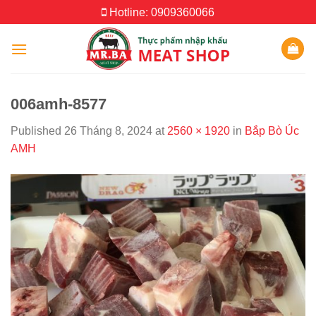
Skip
Hotline: 0909360066
to
content
006amh-8577
Published
26 Tháng 8, 2024
at
2560 × 1920
in
Bắp Bò Úc
AMH