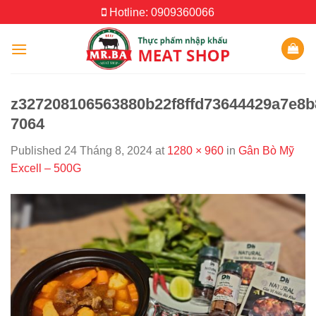
Skip
Hotline: 0909360066
to
content
z327208106563880b22f8ffd73644429a7e8b
7064
Published
24 Tháng 8, 2024
at
1280 × 960
in
Gân Bò Mỹ
Excell – 500G