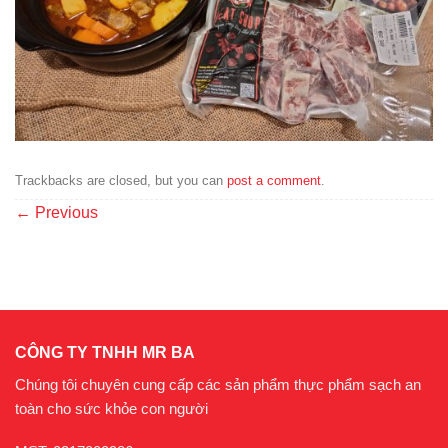
Trackbacks are closed, but you can
post a comment
.
←
Previous
CÔNG TY TNHH MR BA
Chúng tôi chuyên cung cấp các sản phẩm thực phẩm sạch an
toàn cho sức khỏe con người