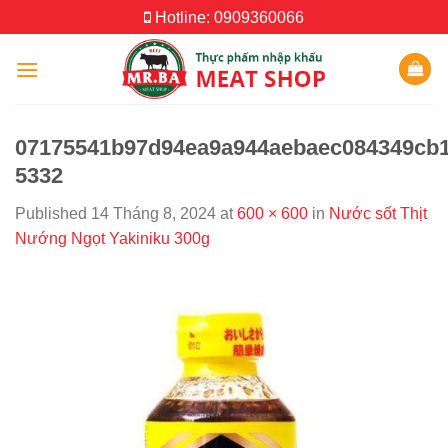
Skip
Hotline: 0909360066
to
content
07175541b97d94ea9a944aebaec084349cb1
5332
Published
14 Tháng 8, 2024
at
600 × 600
in
Nước sốt Thịt
Nướng Ngọt Yakiniku 300g