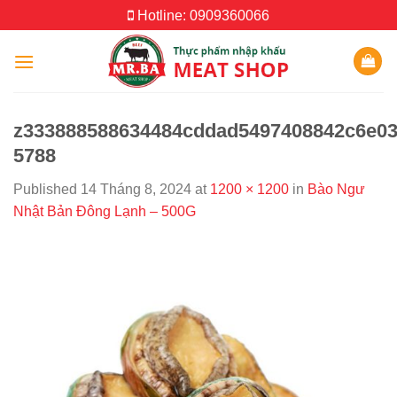
Skip
Hotline: 0909360066
to
content
z333888588634484cddad5497408842c6e03
5788
Published
14 Tháng 8, 2024
at
1200 × 1200
in
Bào Ngư
Nhật Bản Đông Lạnh – 500G