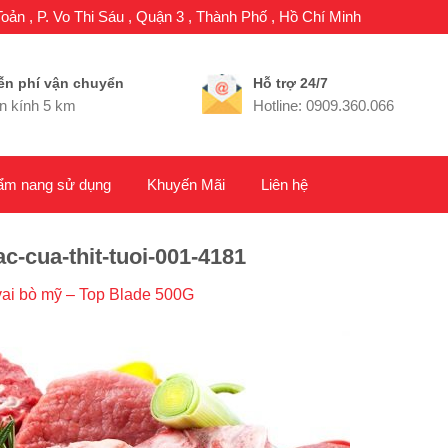
oản , P. Vo Thi Sáu , Quận 3 , Thành Phố , Hồ Chí Minh
ễn phí vận chuyển
Hỗ trợ 24/7
n kính 5 km
Hotline: 0909.360.066
ẩm nang sử dụng
Khuyến Mãi
Liên hệ
-cua-thit-tuoi-001-4181
vai bò mỹ – Top Blade 500G