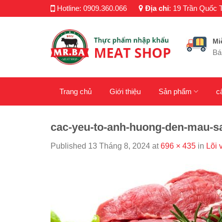
Skip
Hotline:
0909.360.066
Địa chỉ
:
19 Trần Quốc T
to
content
Mi
Bá
Trang chủ
Giới thiệu
Sản phẩm
c
cac-yeu-to-anh-huong-den-mau-sac
Published
13 Tháng 8, 2024
at
696 × 435
in
Lõi 