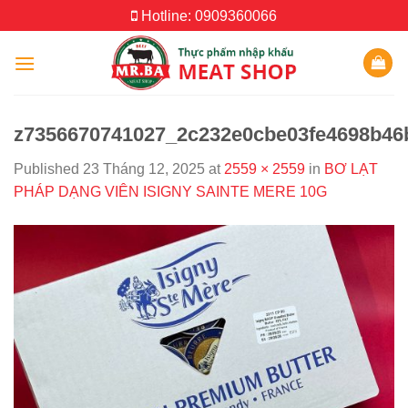
Skip
Hotline: 0909360066
to
content
z7356670741027_2c232e0cbe03fe4698b46
Published
23 Tháng 12, 2025
at
2559 × 2559
in
BƠ LẠT
PHÁP DẠNG VIÊN ISIGNY SAINTE MERE 10G