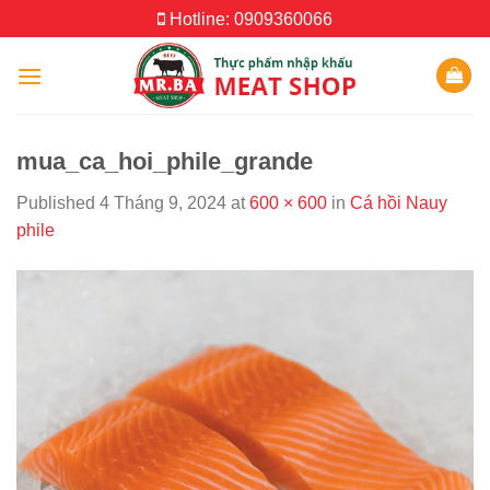
Skip
Hotline: 0909360066
to
content
mua_ca_hoi_phile_grande
Published
4 Tháng 9, 2024
at
600 × 600
in
Cá hồi Nauy
phile