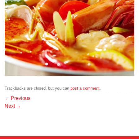
Trackbacks are closed, but you can
post a comment
.
←
Previous
Next
→