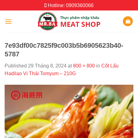
Skip
Hotline: 0909360066
to
content
7e93df00c7825f9c003b5b6905623b40-
5787
Published
29 Tháng 8, 2024
at
800 × 800
in
Cốt Lẩu
Hadilao Vị Thái Tomyum – 210G