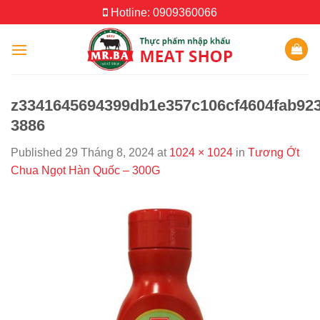
Skip
Hotline: 0909360066
to
content
z3341645694399db1e357c106cf4604fab92
3886
Published
29 Tháng 8, 2024
at
1024 × 1024
in
Tương Ớt
Chua Ngọt Hàn Quốc – 300G