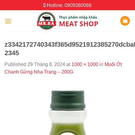
Skip
Hotline: 0909360066
to
content
z3342172740343f365d9521912385270dcba
2345
Published
29 Tháng 8, 2024
at
1000 × 1000
in
Muối Ớt
Chanh Gừng Nha Trang – 200G