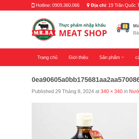
Skip
Hotline:
0909.360.066
Địa chỉ
:
19 Trần Quốc T
to
content
Mi
Bá
Trang chủ
Giới thiệu
Sản phẩm
c
0ea90605a0bb175681aa2aa570086
Published
29 Tháng 8, 2024
at
340 × 340
in
Nước