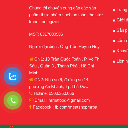
Chúng tôi chuyên cung cấp các sản
Trang
phẩm thực phẩm sạch an toàn cho sức
Giới t
khỏe con người
Sản 
MST: 0317000986
cẩm n
Người đại diện : Ông Trần Huỳnh Huy
Khuyế
CN1: 19 Trần Quốc Toản , P. Vo Thi
Liên h
Sáu , Quận 3 , Thành Phố , Hồ Chí
Minh
CN2: Nhà số 9, đường số 14,
phường An Khánh, Tp.Thủ Đức
Hotline: 0909.360.066
Email : mrbafood@gmail.com
Facebook : fb.com/meatshopmrba