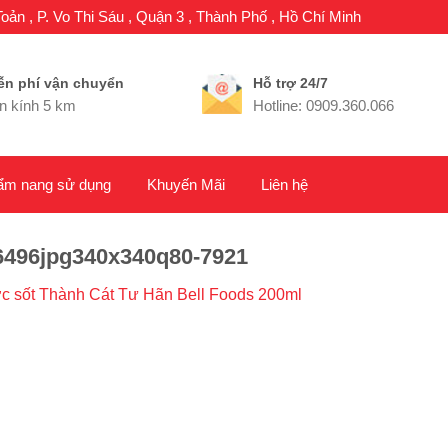
oản , P. Vo Thi Sáu , Quận 3 , Thành Phố , Hồ Chí Minh
ễn phí vận chuyển
Hỗ trợ 24/7
n kính 5 km
Hotline: 0909.360.066
ẩm nang sử dụng
Khuyến Mãi
Liên hệ
496jpg340x340q80-7921
 sốt Thành Cát Tư Hãn Bell Foods 200ml