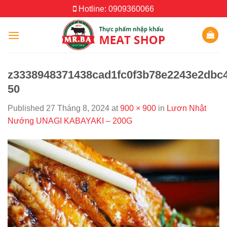
Skip
Hotline: 0909360066
to
content
z3338948371438cad1fc0f3b78e2243e2dbc4
50
Published
27 Tháng 8, 2024
at
900 × 900
in
Lươn Nhật
Nướng UNAGI KABAYAKI – 200G