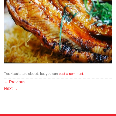
Trackbacks are closed, but you can
post a comment
.
←
Previous
Next
→